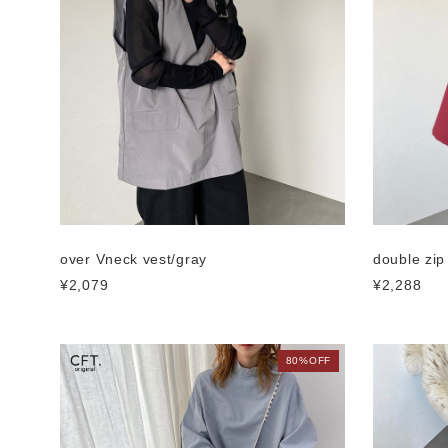
over Vneck vest/gray
double zip
¥2,079
¥2,288
80%OFF