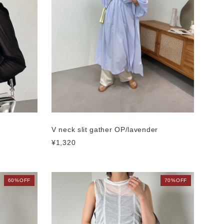
V neck slit gather OP/lavender
¥1,320
60%OFF
70%OFF