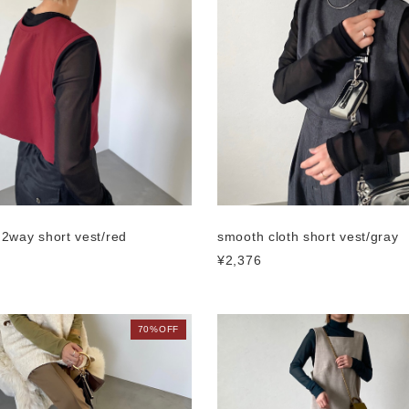
 2way short vest/red
smooth cloth short vest/gray
¥2,376
70%OFF