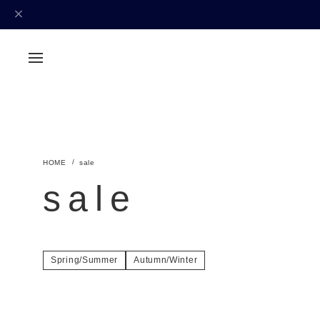
sale
sale
Spring/Summer
Autumn/Winter