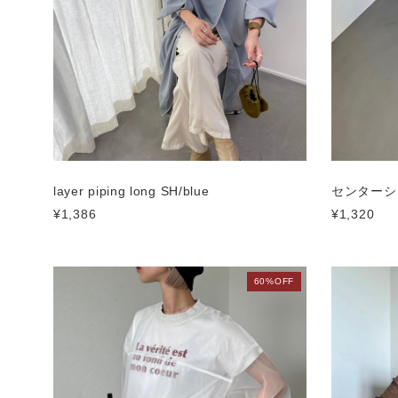
layer piping long SH/blue
センターシ
¥1,386
¥1,320
60%OFF