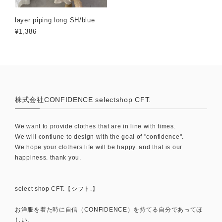
layer piping long SH/blue
¥1,386
株式会社CONFIDENCE selectshop CFT.
We want to provide clothes that are in line with times.
We will contiune to design with the goal of "confidence".
We hope your clothers life will be happy. and that is our
happiness. thank you.
select shop CFT.【シフト.】
お洋服を着た時に自信（CONFIDENCE）を持てる自分であってほ
しい。