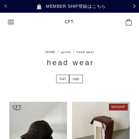
MEMBER SHIP登録はこちら
goods
head wear
head wear
hat
cap
50%OFF