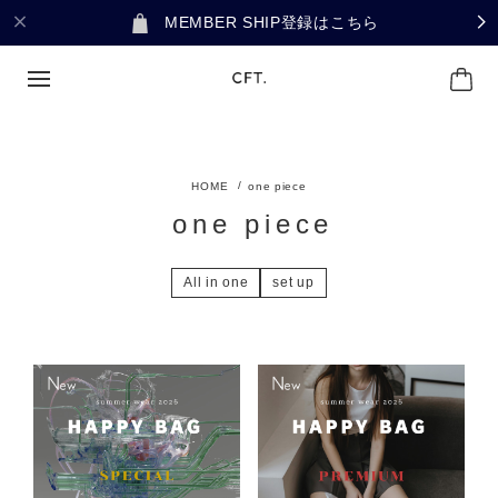
MEMBER SHIP登録はこちら
one piece
one piece
All in one
set up