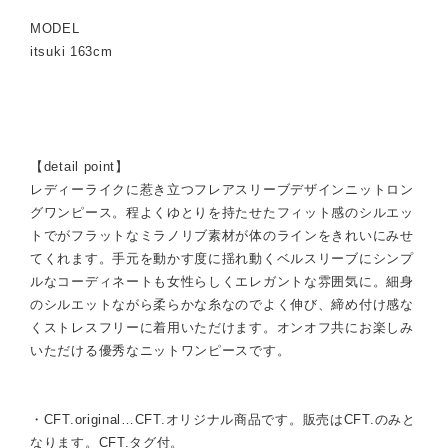
MODEL
itsuki 163cm
【detail point】
レディーライクに惹き立つフレアスリーブデザインニットロン
グワンピース。程よくゆとりを持たせたフィット感のシルエッ
トでがフラットなミラノリブ素材が体のラインをきれいにみせ
てくれます。手元を動かす度に揺れ動くベルスリーブにシンプ
ルなコーディネートも女性らしくエレガントな雰囲気に。細身
のシルエットながら柔らかな糸なのでよく伸び、締め付け感な
くストレスフリーに着用いただけます。オンオフ共にお楽しみ
いただける優秀なニットワンピースです。
・CFT.original…CFT.オリジナル商品です。販売はCFT.のみと
なります。CFT.タグ付。