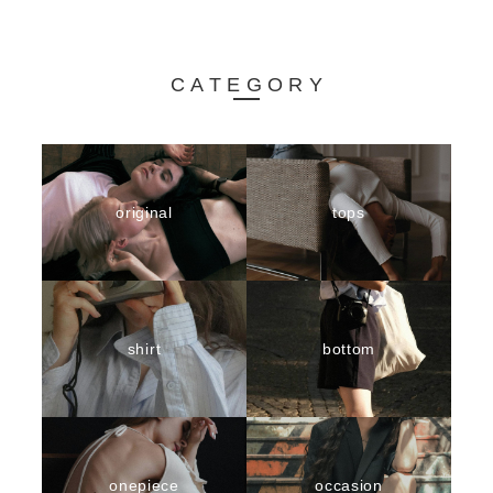
CATEGORY
original
tops
shirt
bottom
onepiece
occasion