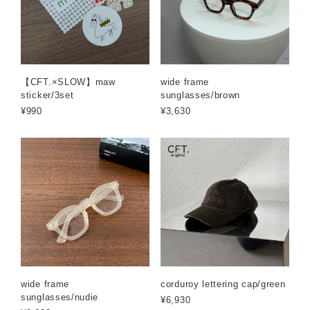
【CFT.×SLOW】maw
wide frame
sticker/3set
sunglasses/brown
¥990
¥3,630
wide frame
corduroy lettering cap/green
sunglasses/nudie
¥6,930