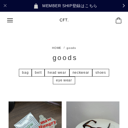
MEMBER SHIP登録はこちら
goods
goods
bag
belt
head wear
neckwear
shoes
eye wear