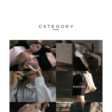
CATEGORY
original
tops
shirt
bottom