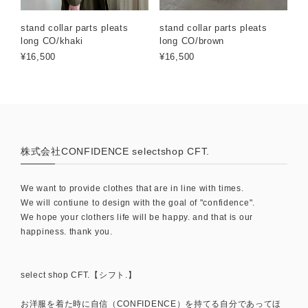
stand collar parts pleats
stand collar parts pleats
long CO/khaki
long CO/brown
¥16,500
¥16,500
株式会社CONFIDENCE selectshop CFT.
We want to provide clothes that are in line with times.
We will contiune to design with the goal of "confidence".
We hope your clothers life will be happy. and that is our
happiness. thank you.
select shop CFT.【シフト.】
お洋服を着た時に自信（CONFIDENCE）を持てる自分であってほ