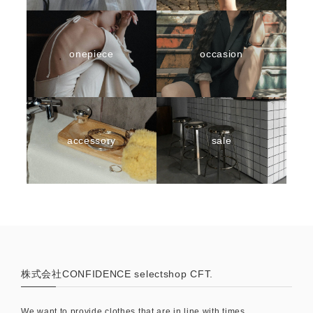
onepiece
occasion
accessory
sale
株式会社CONFIDENCE selectshop CFT.
We want to provide clothes that are in line with times.