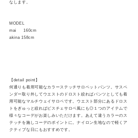
なします。
MODEL
mai 160cm
akina 158cm
【detail point】
何通りも着用可能なカラーステッチサロペットパンツ。サスペ
ンダー取り外してウエストのドロスト絞ればパンツとしても着
用可能なマルチウェイサロペです。ウエスト部分にあるドロス
トをぎゅっと絞ればビスチェサロペ風にも◎１つのアイテムで
様々なコーデがお楽しみいただけます。あえて違うカラーのス
テッチを施しコーデのポイントに。ナイロン生地なので軽くア
クティブな日にもおすすめです。