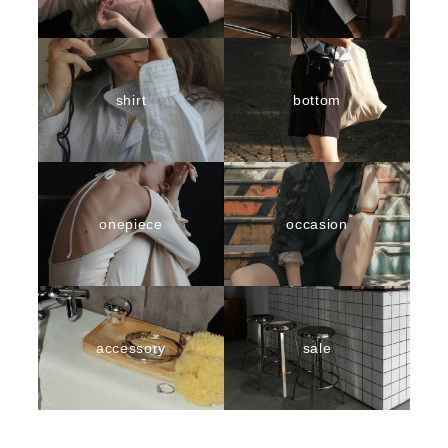
shirt
bottom
onepiece
occasion
accessory
sale