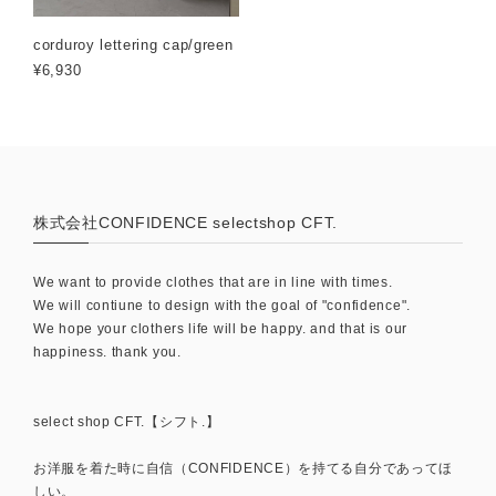
corduroy lettering cap/green
¥6,930
株式会社CONFIDENCE selectshop CFT.
We want to provide clothes that are in line with times.
We will contiune to design with the goal of "confidence".
We hope your clothers life will be happy. and that is our
happiness. thank you.
select shop CFT.【シフト.】
お洋服を着た時に自信（CONFIDENCE）を持てる自分であってほ
しい。