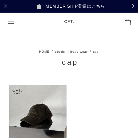
MEMBER SHIP登録はこちら
goods
head wear
cap
cap