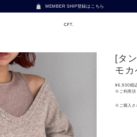
MEMBER SHIP登録はこちら
[タ
モカ
¥6,930
税
※ご利用頂
※ご購入さ