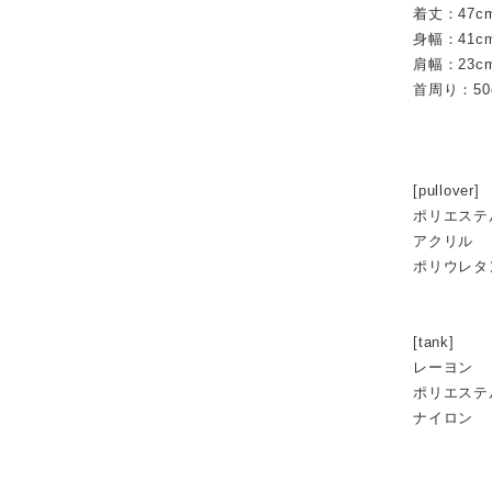
着丈：47c
身幅：41c
肩幅：23c
首周り：50
[pullover]
ポリエ
アク
ポリ
[tank]
レー
ポリエ
ナイ