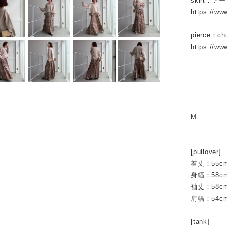
skirt：
https://ww
pierce：chu
https://ww
M
[pullover]
着丈：55c
身幅：58c
袖丈：58c
肩幅：54c
[tank]