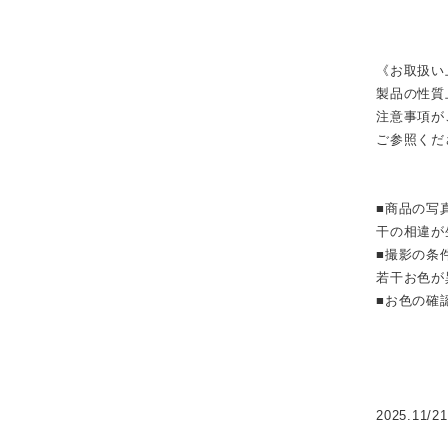
《お取扱い
製品の性質
注意事項が
ご参照くだ
■商品の写
干の相違が
■撮影の条
若干お色が
■お色の確
2025.11/21