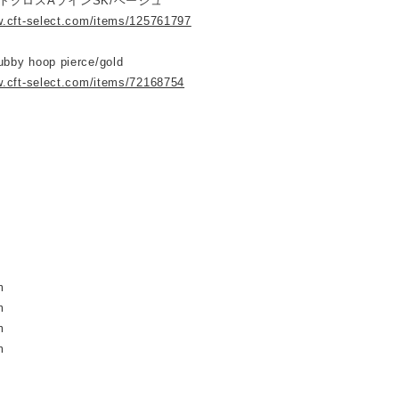
アートグロスAラインSK/ベージュ
w.cft-select.com/items/125761797
bby hoop pierce/gold
w.cft-select.com/items/72168754
m
m
m
m