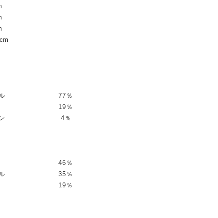
m
m
m
cm
ステル 77％
リル 19％
ウレタン 4％
ヨン 46％
ステル 35％
ロン 19％