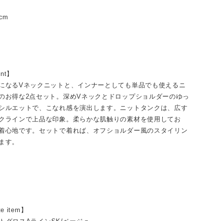
cm
int】
になるVネックニットと、インナーとしても単品でも使えるニ
のお得な2点セット。深めVネックとドロップショルダーのゆっ
シルエットで、こなれ感を演出します。ニットタンクは、広す
クラインで上品な印象。柔らかな肌触りの素材を使用してお
着心地です。セットで着れば、オフショルダー風のスタイリン
ます。
te item】