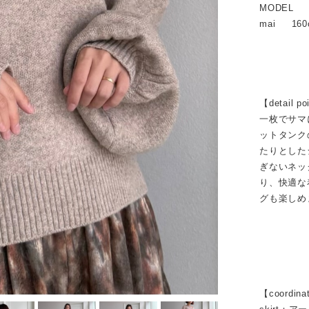
MODEL
mai 160
【detail po
一枚でサマ
ットタンク
たりとした
ぎないネッ
り、快適な
グも楽しめ
【coordina