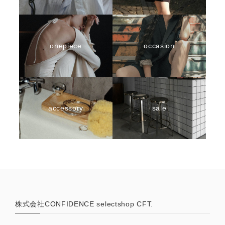
onepiece
occasion
accessory
sale
株式会社CONFIDENCE selectshop CFT.