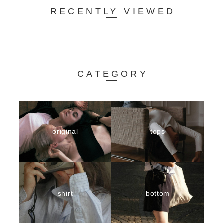
RECENTLY VIEWED
CATEGORY
original
tops
shirt
bottom