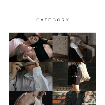
CATEGORY
original
tops
shirt
bottom