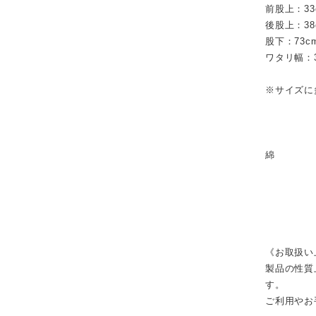
前股上：33
後股上：38
股下：73c
ワタリ幅：3
※サイズに
綿
《お取扱い
製品の性質
す。
ご利用やお