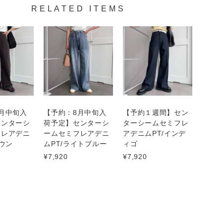
RELATED ITEMS
月中旬入
【予約：8月中旬入
【予約１週間】セン
センターシ
荷予定】センターシ
ターシームセミフレ
フレアデニ
ームセミフレアデニ
アデニムPT/インデ
ラウン
ムPT/ライトブルー
ィゴ
¥7,920
¥7,920