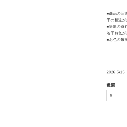
■商品の写
干の相違が
■撮影の条
若干お色が
■お色の確
2026.5/15
種類