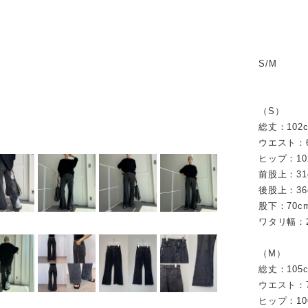
S/M
（S）
総丈：102
ウエスト：6
ヒップ：10
前股上：31
後股上：36
股下：70c
ワタリ幅：2
（M）
総丈：105
ウエスト：7
ヒップ：10