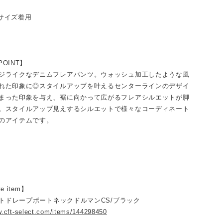
サイズ着用
POINT】
ジライクなデニムフレアパンツ。ウォッシュ加工したような風
れた印象に◎スタイルアップを叶えるセンターラインのデザイ
まった印象を与え、裾に向かって広がるフレアシルエットが脚
。スタイルアップ見えするシルエットで様々なコーディネート
のアイテムです。
te item】
ソフトドレープボートネックドルマンCS/ブラック
w.cft-select.com/items/144298450