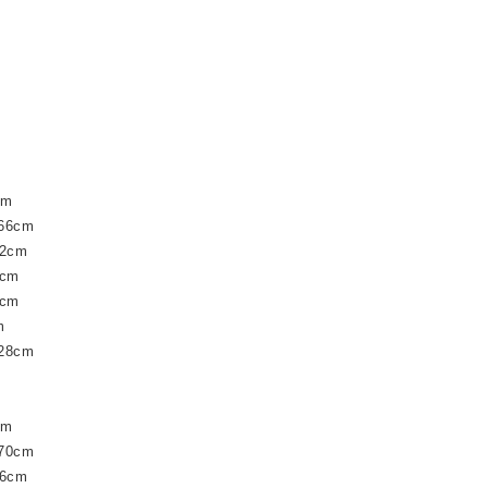
cm
6cm
2cm
cm
cm
m
8cm
cm
0cm
6cm