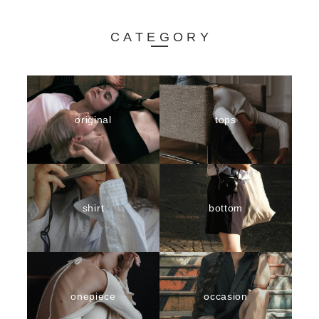
CATEGORY
original
tops
shirt
bottom
onepiece
occasion