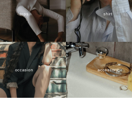
tops
shirt
occasion
accessory