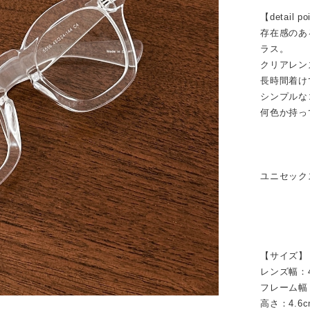
【detail po
存在感のあ
ラス。
クリアレン
長時間着け
シンプルな
何色か持っ
ユニセック
【サイズ】
レンズ幅：4
フレーム幅
高さ：4.6