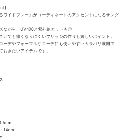
int】
るワイドフレームがコーディネートのアクセントになるサング
ズながら、UV400と紫外線カットも◎
ていても痛くなりにくいブリッジの作りも嬉しいポイント。
コーデやフォーマルなコーデにも使いやすいカラバリ展開で、
ておきたいアイテムです。
ス
.5cm
：14cm
cm