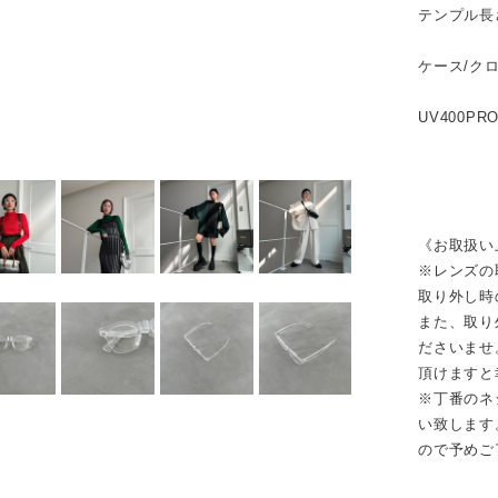
テンプル長
ケース/ク
UV400PR
《お取扱い
※レンズの
取り外し時
また、取り
ださいませ
頂けますと
※丁番のネ
い致します
ので予めご