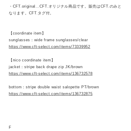
・CFT.original…CFT.オリジナル商品です。販売はCFT.のみと
なります。CFT.タグ付。
【coordinate item】
sunglasses：wide frame sunglasses/clear
https://www.cft-select.com/items/73339952
【nico coordinate item】
jacket：stripe back drape zip JK/brown
https://www.cft-select.com/items/136732578
bottom：stripe double waist salopette PT/brown
https://www.cft-select.com/items/136732875
F