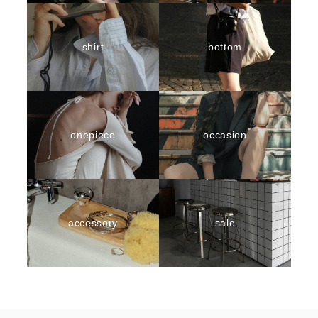
shirt
bottom
onepiece
occasion
accessory
sale