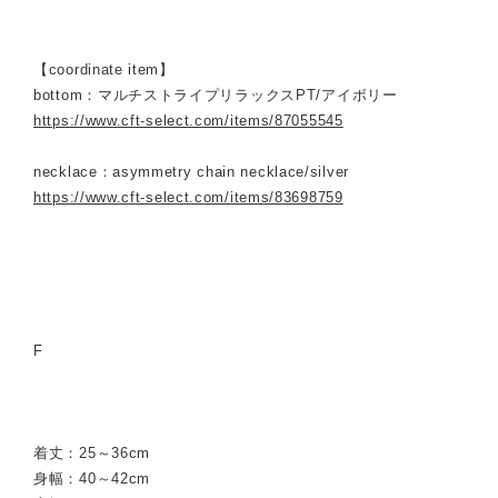
【coordinate item】
bottom：マルチストライプリラックスPT/アイボリー
https://www.cft-select.com/items/87055545
necklace：asymmetry chain necklace/silver
https://www.cft-select.com/items/83698759
F
着丈：25～36cm
身幅：40～42cm