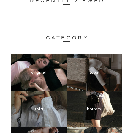
RECENTLY VIEWED
CATEGORY
original
tops
shirt
bottom