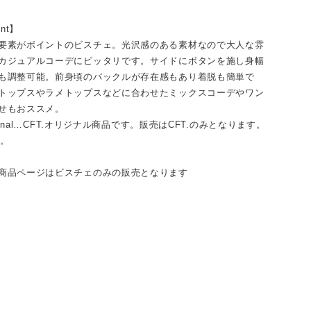
int】
要素がポイントのビスチェ。光沢感のある素材なので大人な雰
カジュアルコーデにピッタリです。サイドにボタンを施し身幅
も調整可能。前身頃のバックルが存在感もあり着脱も簡単で
トップスやラメトップスなどに合わせたミックスコーデやワン
せもおススメ。
riginal…CFT.オリジナル商品です。販売はCFT.のみとなります。
付。
商品ページはビスチェのみの販売となります