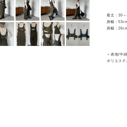
着丈：30～
身幅：53c
肩幅：26c
＜表地/中綿
ポリエ