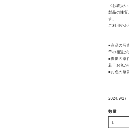
《お取扱い
製品の性質
す。
ご利用やお
■商品の写
干の相違が
■撮影の条
若干お色が
■お色の確
2024.9/27
数量