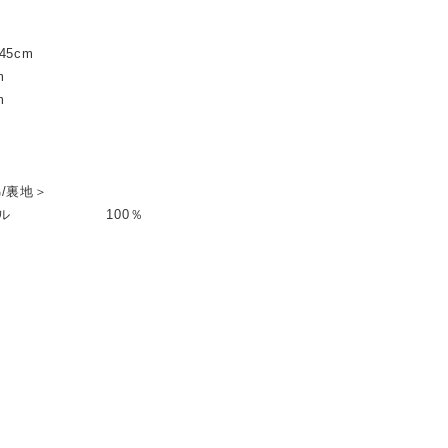
45cm
m
m
/裏地＞
ステル 100％