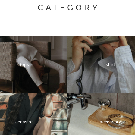
CATEGORY
tops
shirt
occasion
accessory