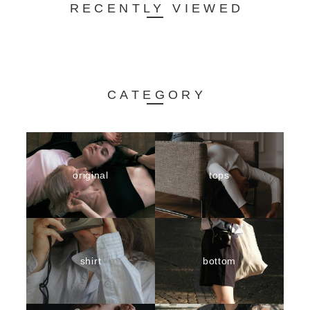
RECENTLY VIEWED
CATEGORY
original
tops
shirt
bottom