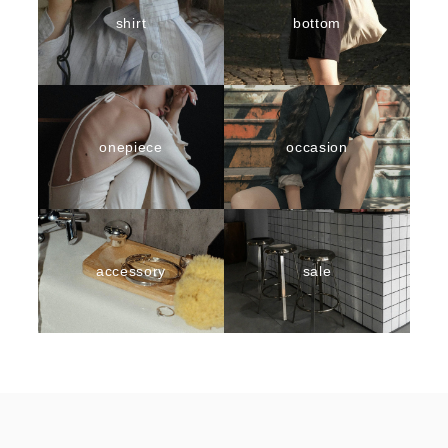
shirt
bottom
onepiece
occasion
accessory
sale