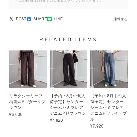
※この商品は1点までのご注文とさせていただきます。
POST
SHARE
LINE
通報する
RELATED ITEMS
リラクシーリーフ
【予約：8月中旬入
【予約：8月中旬入
柄刺繍PT/ダークブ
荷予定】センター
荷予定】センター
ラウン
シームセミフレア
シームセミフレア
デニムPT/ブラウン
デニムPT/ライトブ
¥6,600
ルー
¥7,920
¥7,920