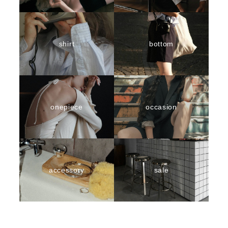
shirt
bottom
onepiece
occasion
accessory
sale