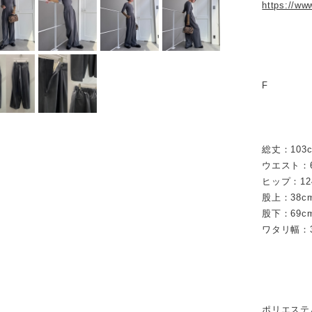
https://ww
F
総丈：103
ウエスト：6
ヒップ：12
股上：38c
股下：69c
ワタリ幅：3
ポリエ