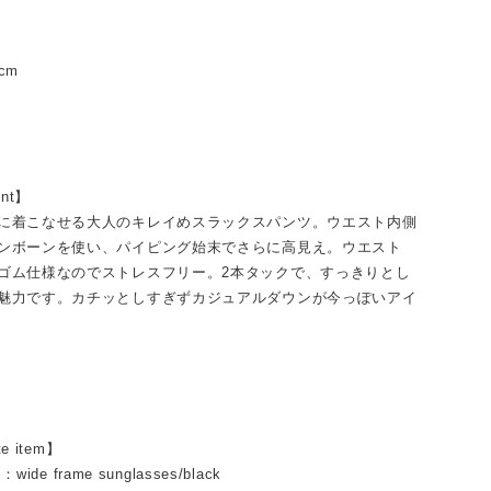
cm
int】
に着こなせる大人のキレイめスラックスパンツ。ウエスト内側
ンボーンを使い、パイピング始末でさらに高見え。ウエスト
ゴム仕様なのでストレスフリー。2本タックで、すっきりとし
魅力です。カチッとしすぎずカジュアルダウンが今っぽいアイ
te item】
s：wide frame sunglasses/black