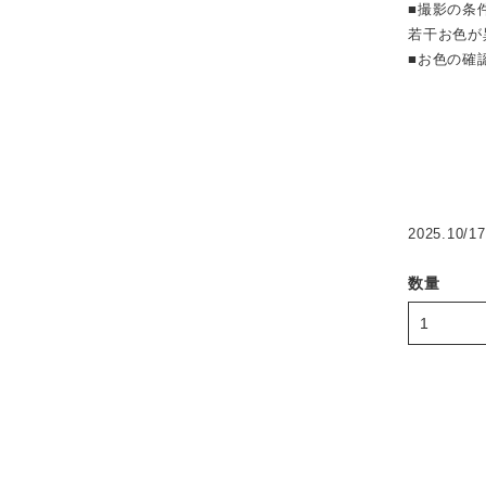
■撮影の条
若干お色が
■お色の確
2025.10/17
数量