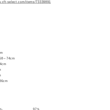
w.cft-select.com/items/73339891
cm
8～74cm
4cm
m
m
6cm
ステル 97％