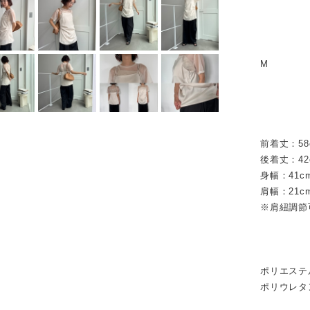
M
前着丈：58
後着丈：42
身幅：41c
肩幅：21c
※肩紐調節
ポリエ
ポリウ