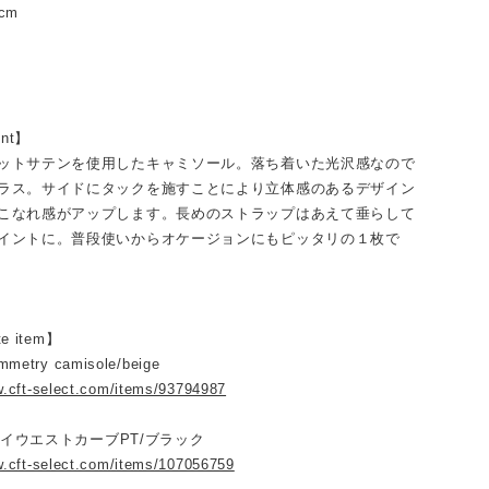
cm
int】
ットサテンを使用したキャミソール。落ち着いた光沢感なので
ラス。サイドにタックを施すことにより立体感のあるデザイン
こなれ感がアップします。長めのストラップはあえて垂らして
イントに。普段使いからオケージョンにもピッタリの１枚で
te item】
mmetry camisole/beige
w.cft-select.com/items/93794987
：ハイウエストカーブPT/ブラック
w.cft-select.com/items/107056759