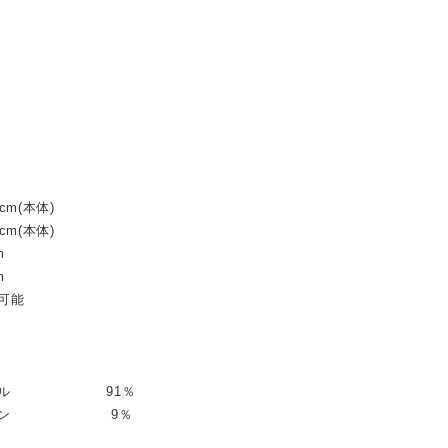
cm(本体)
cm(本体)
m
m
可能
ステル 91％
レタン 9％