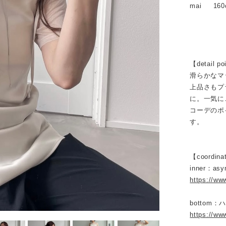
mai 160
【detail po
滑らかなマ
上品さもプ
に。一気に
コーデのポ
す。
【coordina
inner：asy
https://ww
bottom
https://ww