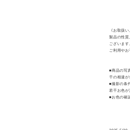
《お取扱い
製品の性質
ございます
ご利用やお
■商品の写
干の相違が
■撮影の条
若干お色が
■お色の確