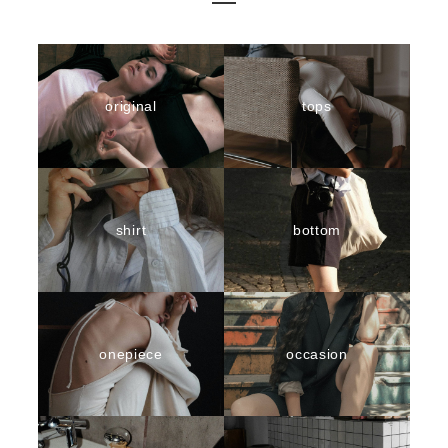
original
tops
shirt
bottom
onepiece
occasion