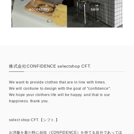
accessory
sale
株式会社CONFIDENCE selectshop CFT.
We want to provide clothes that are in line with times.
We will contiune to design with the goal of "confidence".
We hope your clothers life will be happy. and that is our
happiness. thank you.
select shop CFT.【シフト.】
お洋服を着た時に自信（CONFIDENCE）を持てる自分であってほ