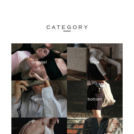
CATEGORY
original
tops
shirt
bottom