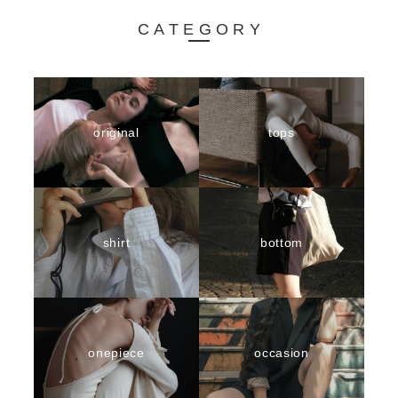
CATEGORY
original
tops
shirt
bottom
onepiece
occasion