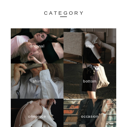
CATEGORY
original
tops
shirt
bottom
onepiece
occasion