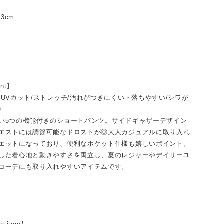
63cm
int】
/UVカット/ストレッチ/汚れがつきにくい・落ちやすい/シワが
》
い5つの機能付きのショートパンツ。サイドギャザーデザイン
エストには調節可能なドロストが◎大人カジュアルに取り入れ
エットになっており、便利なポケット仕様も嬉しいポイント。
した着心地と動きやすさを両立し、夏のレジャーやデイリーユ
コーデにも取り入れやすいアイテムです。