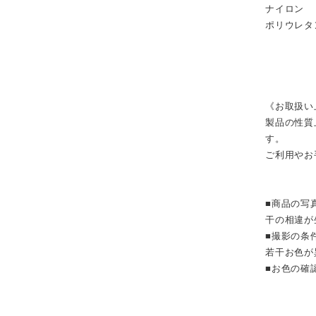
ナイ
ポリウ
《お取扱い
製品の性質
す。
ご利用やお
■商品の写
干の相違が
■撮影の条
若干お色が
■お色の確