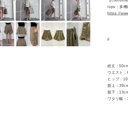
【coordina
tops：多
https://ww
F
総丈：50c
ウエスト：6
ヒップ：10
股上：39c
股下：13c
ワタリ幅：3