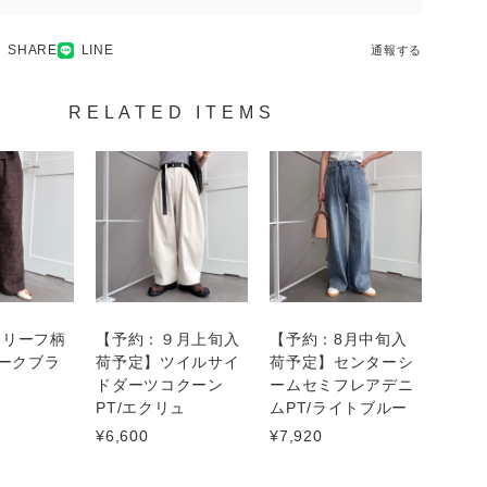
SHARE
LINE
通報する
RELATED ITEMS
ーリーフ柄
【予約：９月上旬入
【予約：8月中旬入
ダークブラ
荷予定】ツイルサイ
荷予定】センターシ
ドダーツコクーン
ームセミフレアデニ
PT/エクリュ
ムPT/ライトブルー
¥6,600
¥7,920