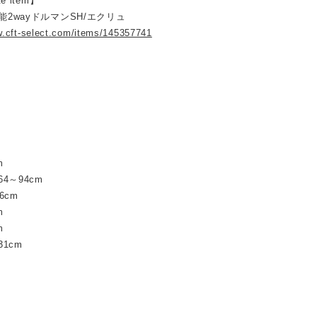
te item】
機能2wayドルマンSH/エクリュ
w.cft-select.com/items/145357741
m
4～94cm
6cm
m
m
1cm