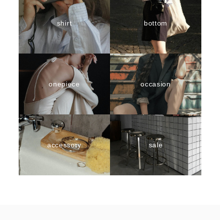
shirt
bottom
onepiece
occasion
accessory
sale