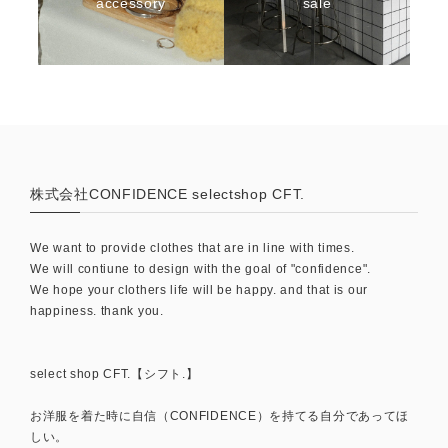
accessory
sale
株式会社CONFIDENCE selectshop CFT.
We want to provide clothes that are in line with times.
We will contiune to design with the goal of "confidence".
We hope your clothers life will be happy. and that is our
happiness. thank you.
select shop CFT.【シフト.】
お洋服を着た時に自信（CONFIDENCE）を持てる自分であってほ
しい。