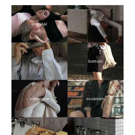
original
tops
shirt
bottom
onepiece
occasion