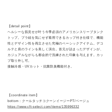
【detail point】
ヘルシーな肌見せが叶う今季必須のアメリカンスリーブタンク
トップ。ブラ紐を気にせず着用できるカップ付き仕様で、機能
性とデザイン性を両立させた究極のベーシックアイテム。デコ
ルテと肩のラインを美しく演出。首元が詰まったデザインが、
カジュアルながらも都会的で洗練された印象を与えます。カッ
プ取り外し可。
接触冷感・UVカット・抗菌防臭機能付き。
【coordinate item】
bottom：クールタッチコクーンイージーPT/ベージュ
https://www.cft-select.com/items/135996332