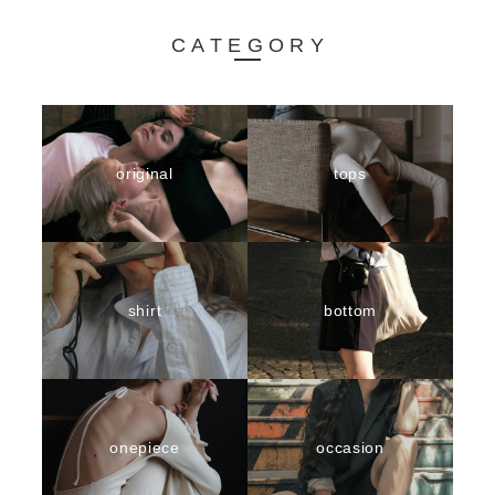
CATEGORY
original
tops
shirt
bottom
onepiece
occasion