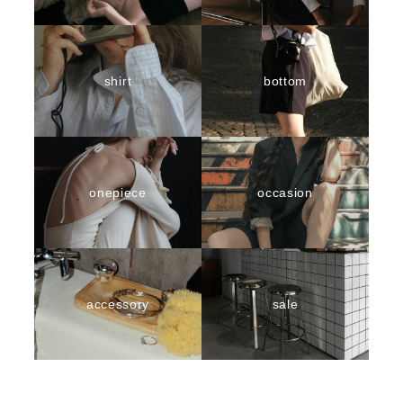
shirt
bottom
onepiece
occasion
accessory
sale