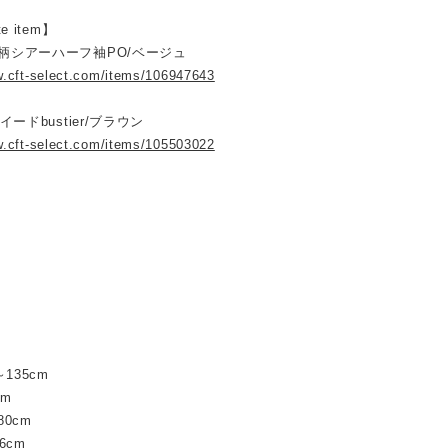
te item】
彩柄シアーハーフ袖PO/ベージュ
w.cft-select.com/items/106947643
：ツイードbustier/ブラウン
w.cft-select.com/items/105503022
135cm
cm
0cm
6cm