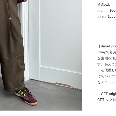
MODEL
mai 160
akina 158
【detail po
2wayで
な生地を使
す。あえて
ーを使用し
けでハイウ
をチェンジ
・CFT.o
CFT.タグ