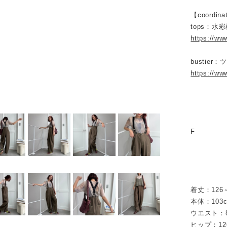
【coordina
tops：水
https://ww
bustier
https://ww
F
着丈：126～
本体：103
ウエスト：8
ヒップ：12