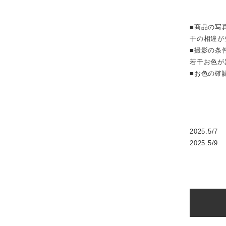
■商品の写
干の相違が
■撮影の条
若干お色が
■お色の確
2025.5/7
2025.5/9