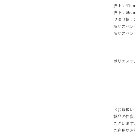
股上：41c
股下：66c
ワタリ幅：3
※サスペン
※サスペン
ポリエ
《お取扱い
製品の性質
ございます
ご利用やお