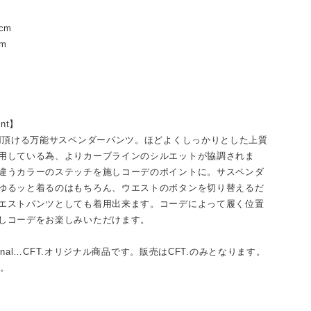
cm
cm
int】
着用頂ける万能サスペンダーパンツ。ほどよくしっかりとした上質
用している為、よりカーブラインのシルエットが協調されま
違うカラーのステッチを施しコーデのポイントに。サスペンダ
ゆるッと着るのはもちろん、ウエストのボタンを切り替えるだ
エストパンツとしても着用出来ます。コーデによって履く位置
しコーデをお楽しみいただけます。
riginal…CFT.オリジナル商品です。販売はCFT.のみとなります。
付。